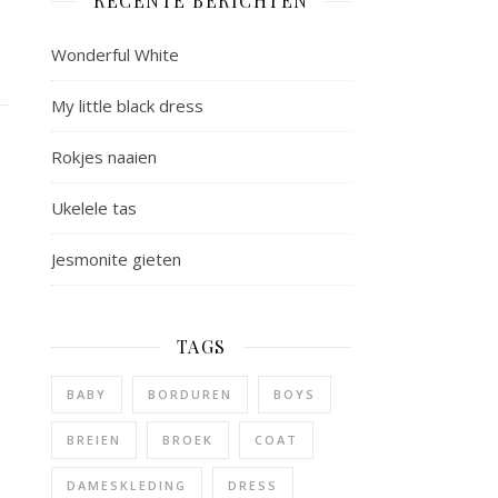
RECENTE BERICHTEN
Wonderful White
My little black dress
Rokjes naaien
Ukelele tas
Jesmonite gieten
TAGS
BABY
BORDUREN
BOYS
BREIEN
BROEK
COAT
DAMESKLEDING
DRESS