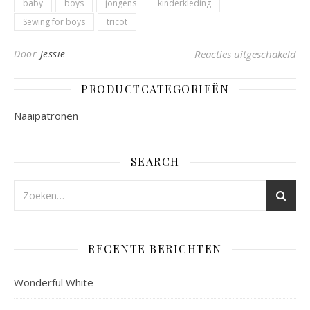
baby
boys
jongens
kinderkleding
Sewing for boys
tricot
voo
Door
Jessie
Reacties uitgeschakeld
PRODUCTCATEGORIEËN
Naaipatronen
SEARCH
RECENTE BERICHTEN
Wonderful White